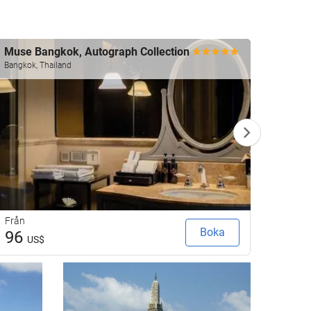
Muse Bangkok, Autograph Collection
Ascot
Bangkok, Thailand
Bangkok
Från
Från
Boka
96
92
US$
U