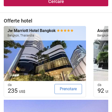
Cercare
Offerte hotel
Jw Marriott Hotel Bangkok
Ascott 
Bangkok, Thailandia
Bangkok, T
da
da
Prenotare
235
92
US$
US$