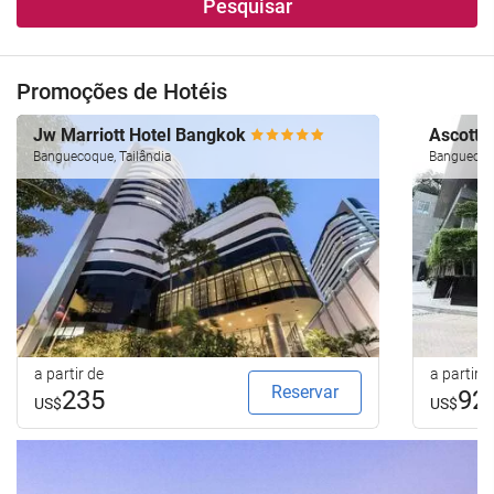
Pesquisar
Promoções de Hotéis
Jw Marriott Hotel Bangkok
Ascott 
Banguecoque, Tailândia
Banguecoqu
a partir de
a partir d
Reservar
235
92
US$
US$