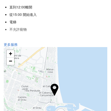
直到12:00離開
從15:00 開始進入
電梯
不允許寵物
健康
更多服務
水療中心
+
土耳其浴
−
三溫暖
健身房
食品與飲品
單點餐廳
酒巴
館內咖啡店