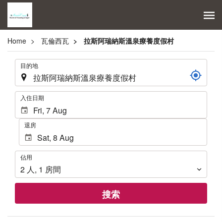
Home
瓦倫西瓦
拉斯阿瑞納斯溫泉療養度假村
.
目的地
.
入住日期
退房
佔
佔用
用
2
人
,
1
房間
搜索