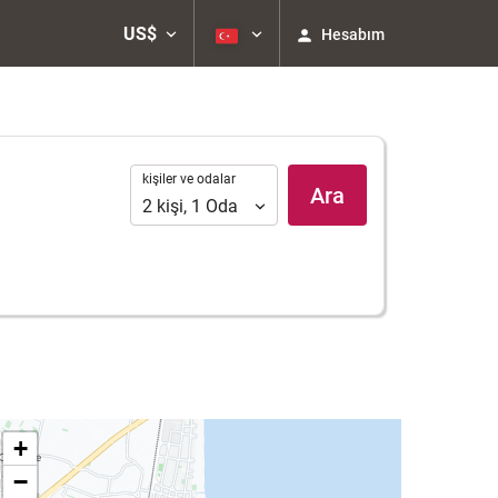
US$
Hesabım
kişiler
kişiler ve odalar
Ara
ve
2
kişi
,
1
Oda
odalar
+
−