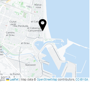
3000 ft
Leaflet
|
Map data ©
OpenStreetMap
contributors,
CC-BY-SA