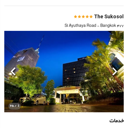
The Sukosol
477 Si Ayuthaya Road - Bangkok
قبلی
بعدی
1
/ 25
خدمات