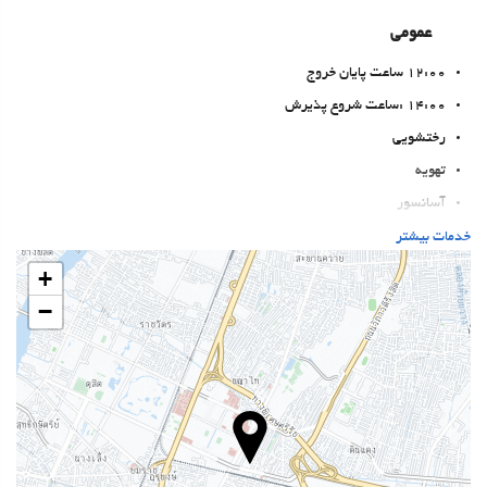
عمومی
12:00 ساعت پایان خروج
14:00 :ساعت شروع پذیرش
رختشویی
تهویه
آسانسور
دسترسی افراد با محدودیت‌های حرکتی
خدمات بیشتر
اتاق‌های غیرسیگاری‌ها
+
All Spaces Non-Smoking (public and private)
−
منطقه سیگار کشیدن
اتاقهای ضد صدا
حیوانات خانگی مجاز نیست
بهداشت و سلامتی