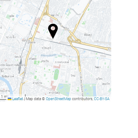
1 mi
Leaflet
|
Map data ©
OpenStreetMap
contributors,
CC-BY-SA