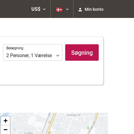
US$
Min konto
Belægning
Belægning
Søgning
2
Personer
,
1
Værelse
+
−