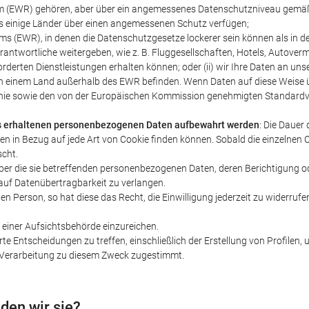
um (EWR) gehören, aber über ein angemessenes Datenschutzniveau gemä
s einige Länder über einen angemessenen Schutz verfügen;
(EWR), in denen die Datenschutzgesetze lockerer sein können als in den 
antwortliche weitergeben, wie z. B. Fluggesellschaften, Hotels, Autoverm
derten Dienstleistungen erhalten können; oder (ii) wir Ihre Daten an unser
 einem Land außerhalb des EWR befinden. Wenn Daten auf diese Weise über
tlinie sowie den von der Europäischen Kommission genehmigten Standardv
ies erhaltenen personenbezogenen Daten aufbewahrt werden
: Die Dauer
nten in Bezug auf jede Art von Cookie finden können. Sobald die einzelne
cht.
über die sie betreffenden personenbezogenen Daten, deren Berichtigung 
auf Datenübertragbarkeit zu verlangen.
nen Person, so hat diese das Recht, die Einwilligung jederzeit zu widerruf
 einer Aufsichtsbehörde einzureichen.
rte Entscheidungen zu treffen, einschließlich der Erstellung von Profile
r Verarbeitung zu diesem Zweck zugestimmt.
den wir sie?