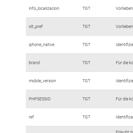
info_localizacion
TGT
Vorlieben
olt_pref
TGT
Vorlieben
iphone_native
TGT
Identifiz
brand
TGT
Für die k
mobile_version
TGT
Identifizi
PHPSESSID
TGT
Für die k
ref
TGT
Identifica
Erlaubt z