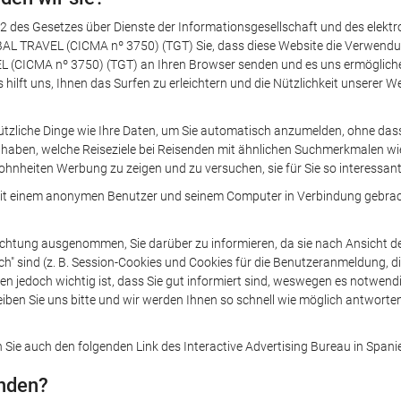
 des Gesetzes über Dienste der Informationsgesellschaft und des elektr
AL TRAVEL (CICMA nº 3750) (TGT) Sie, dass diese Website die Verwendung
 (CICMA nº 3750) (TGT) an Ihren Browser senden und es uns ermöglichen
ilft uns, Ihnen das Surfen zu erleichtern und die Nützlichkeit unserer Webs
ützliche Dinge wie Ihre Daten, um Sie automatisch anzumelden, ohne da
aben, welche Reiseziele bei Reisenden mit ähnlichen Suchmerkmalen wie 
ohnheiten Werbung zu zeigen und zu versuchen, sie für Sie so interessant
it einem anonymen Benutzer und seinem Computer in Verbindung gebracht
lichtung ausgenommen, Sie darüber zu informieren, da sie nach Ansicht 
 sind (z. B. Session-Cookies und Cookies für die Benutzeranmeldung, die 
n jedoch wichtig ist, dass Sie gut informiert sind, weswegen es notwendig 
iben Sie uns bitte und wir werden Ihnen so schnell wie möglich antworten
Sie auch den folgenden Link des Interactive Advertising Bureau in Spani
inden?