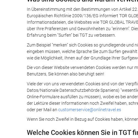
In Übereinstimmung mit den Bestimmungen von Artikel 22.2
Europäischen Richtlinie 2009/136/EG informiert TOR GLOB
Informationsdateien, die Websites wie TOR GLOBAL TRAVEL
über Ihre Präferenzen und Gewohnheiten zu "erinnern". Dies h
Erfahrung beim "Surfen" bei TGT zu verbessern.
Zum Beispiel "merken" sich Cookies so grundlegende und n
eingeben müssen, welche Sprache Sie zum Surfen gewählt h
wie die Möglichkeit, Ihnen auf der Grundlage Ihrer Surfgew
Die von dieser Website verwendeten Cookies werden nur m
Benutzers, Sie können also beruhigt sein!
Viele der von uns verwendeten Cookies sind von der Verpf
Datos/Nationale Datenschutzbehörde Spaniens) "wesentlich"
Online-Formulare ausfüllen zu müssen), wobei es bei andere
der Lektüre dieser Informationen noch Zweifel haben, schre
oder per Mail an
customerservice@onlinetravel.es
Wenn Sie noch Zweifel in Bezug auf Cookies haben, können 
Welche Cookies können Sie in TGT f