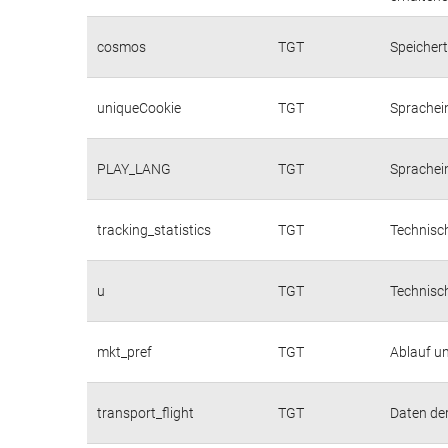
cosmos
TGT
Speichert
uniqueCookie
TGT
Sprachei
PLAY_LANG
TGT
Sprachei
tracking_statistics
TGT
Technisch
u
TGT
Technisch
mkt_pref
TGT
Ablauf u
transport_flight
TGT
Daten de