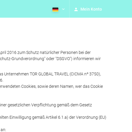
Mein Konto
 2016 zum Schutz natürlicher Personen bei der
schutz-Grundverordnung" oder "DSGVO") informieren wir
st das Unternehmen TOR GLOBAL TRAVEL (CICMA nº 3750),
6.
r verwendeten Cookies, sowie deren Namen, wer das Cookie
 einer gesetzlichen Verpflichtung gemäß dem Gesetz
lten Einwilligung gemäß Artikel 6.1.a) der Verordnung (EU)
 an: