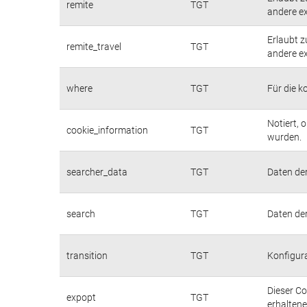
remite
TGT
andere ex
Erlaubt z
remite_travel
TGT
andere ex
where
TGT
Für die k
Notiert,
cookie_information
TGT
wurden.
searcher_data
TGT
Daten de
search
TGT
Daten de
transition
TGT
Konfigur
Dieser Co
expopt
TGT
erhaltene