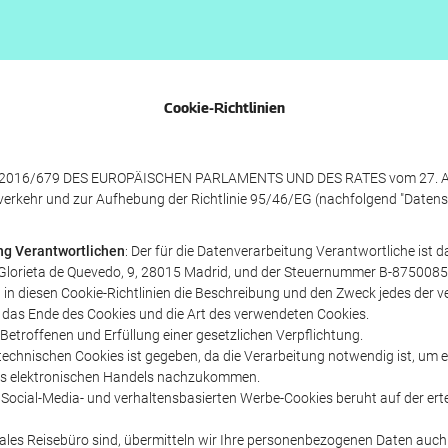
Cookie-Richtlinien
) 2016/679 DES EUROPÄISCHEN PARLAMENTS UND DES RATES vom 27. April
erkehr und zur Aufhebung der Richtlinie 95/46/EG (nachfolgend "Daten
ung Verantwortlichen
: Der für die Datenverarbeitung Verantwortliche i
le Glorieta de Quevedo, 9, 28015 Madrid, und der Steuernummer B-8750085
en in diesen Cookie-Richtlinien die Beschreibung und den Zweck jedes de
r das Ende des Cookies und die Art des verwendeten Cookies.
etroffenen und Erfüllung einer gesetzlichen Verpflichtung.
 technischen Cookies ist gegeben, da die Verarbeitung notwendig ist, um
des elektronischen Handels nachzukommen.
ocial-Media- und verhaltensbasierten Werbe-Cookies beruht auf der ertei
onales Reisebüro sind, übermitteln wir Ihre personenbezogenen Daten auch