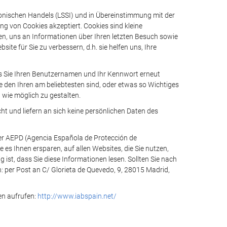
onischen Handels (LSSI) und in Übereinstimmung mit der
 von Cookies akzeptiert. Cookies sind kleine
, uns an Informationen über Ihren letzten Besuch sowie
ite für Sie zu verbessern, d.h. sie helfen uns, Ihre
ss Sie Ihren Benutzernamen und Ihr Kennwort erneut
den Ihren am beliebtesten sind, oder etwas so Wichtiges
 wie möglich zu gestalten.
 und liefern an sich keine persönlichen Daten des
der AEPD (Agencia Española de Protección de
es Ihnen ersparen, auf allen Websites, die Sie nutzen,
ist, dass Sie diese Informationen lesen. Sollten Sie nach
: per Post an C/ Glorieta de Quevedo, 9, 28015 Madrid,
en aufrufen:
http://www.iabspain.net/